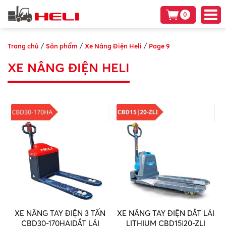
0
/
/
/
Trang chủ
Sản phẩm
Xe Nâng Điện Heli
Page 9
XE NÂNG ĐIỆN HELI
XE NÂNG TAY ĐIỆN 3 TẤN
XE NÂNG TAY ĐIỆN DẮT LÁI
CBD30-170HA|DẮT LÁI
LITHIUM CBD15|20-ZLI