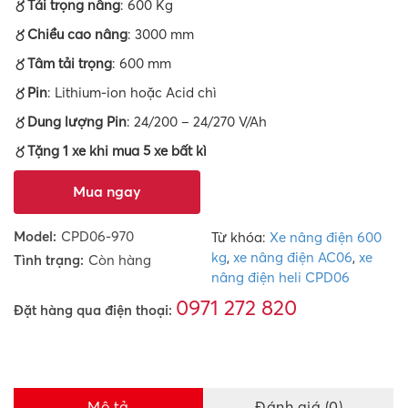
〥Tải trọng nâng
: 600 Kg
〥Chiều cao nâng
: 3000 mm
〥Tâm tải trọng
: 600 mm
〥Pin
: Lithium-ion hoặc Acid chì
〥Dung lượng Pin
: 24/200 – 24/270 V/Ah
〥Tặng 1 xe khi mua 5 xe bất kì
Mua ngay
Model:
CPD06-970
Từ khóa:
Xe nâng điện 600
kg
,
xe nâng điện AC06
,
xe
Tình trạng:
Còn hàng
nâng điện heli CPD06
0971 272 820
Đặt hàng qua điện thoại:
Mô tả
Đánh giá (0)