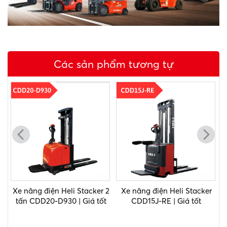
Các sản phẩm tương tự
Xe nâng điện Heli Stacker 2
Xe nâng điện Heli Stacker
E
tấn CDD20-D930 | Giá tốt
CDD15J-RE | Giá tốt