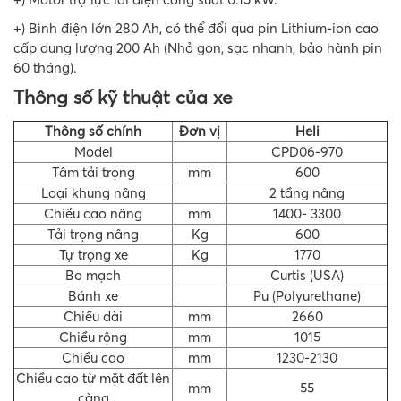
+) Bình điện lớn 280 Ah, có thể đổi qua pin Lithium-ion cao
cấp dung lượng 200 Ah (Nhỏ gọn, sạc nhanh, bảo hành pin
60 tháng).
Thông số kỹ thuật của xe
Thông số chính
Đơn vị
Heli
Model
CPD06-970
Tâm tải trọng
mm
600
Loại khung nâng
2 tầng nâng
Chiều cao nâng
mm
1400- 3300
Tải trọng nâng
Kg
600
Tự trọng xe
Kg
1770
Bo mạch
Curtis (USA)
Bánh xe
Pu (Polyurethane)
Chiều dài
mm
2660
Chiều rộng
mm
1015
Chiều cao
mm
1230-2130
Chiều cao từ mặt đất lên
mm
55
càng