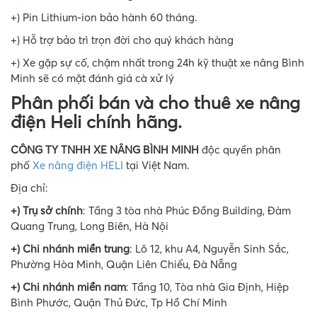
+) Pin Lithium-ion bảo hành 60 tháng.
+) Hỗ trợ bảo trì trọn đời cho quý khách hàng
+) Xe gặp sự cố, chậm nhất trong 24h kỹ thuật xe nâng Bình
Minh sẽ có mặt đánh giá cà xử lý
Phân phối bán và cho thuê xe nâng
điện Heli chính hãng.
CÔNG TY TNHH XE NÂNG BÌNH MINH
độc quyền phân
phố
Xe nâng điện HELI
tại Việt Nam.
Địa chỉ:
+) Trụ sở chính
: Tầng 3 tòa nhà Phúc Đồng Building, Đàm
Quang Trung, Long Biên, Hà Nội
+) Chi nhánh miền trung
: Lô 12, khu A4, Nguyễn Sinh Sắc,
Phường Hòa Minh, Quận Liên Chiểu, Đà Nẵng
+) Chi nhánh miền nam
: Tầng 10, Tòa nhà Gia Định, Hiệp
Bình Phước, Quận Thủ Đức, Tp Hồ Chí Minh