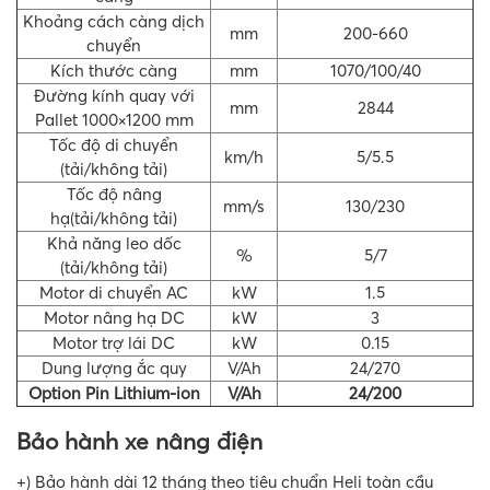
Khoảng cách càng dịch
mm
200-660
chuyển
Kích thước càng
mm
1070/100/40
Đường kính quay với
mm
2844
Pallet 1000×1200 mm
Tốc độ di chuyển
km/h
5/5.5
(tải/không tải)
Tốc độ nâng
mm/s
130/230
hạ(tải/không tải)
Khả năng leo dốc
%
5/7
(tải/không tải)
Motor di chuyển AC
kW
1.5
Motor nâng hạ DC
kW
3
Motor trợ lái DC
kW
0.15
Dung lượng ắc quy
V/Ah
24/270
Option Pin Lithium-ion
V/Ah
24/200
Bảo hành xe nâng điện
+) Bảo hành dài 12 tháng theo tiêu chuẩn Heli toàn cầu