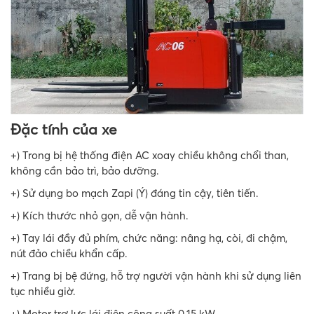
Đặc tính của xe
+) Trong bị hệ thống điện AC xoay chiều không chổi than,
không cần bảo trì, bảo dưỡng.
+) Sử dụng bo mạch Zapi (Ý) đáng tin cậy, tiên tiến.
+) Kích thước nhỏ gọn, dễ vận hành.
+) Tay lái đầy đủ phím, chức năng: nâng hạ, còi, đi chậm,
nút đảo chiều khẩn cấp.
+) Trang bị bệ đứng, hỗ trợ người vận hành khi sử dụng liên
tục nhiều giờ.
+) Motor trợ lực lái điện công suất 0.15 kW.