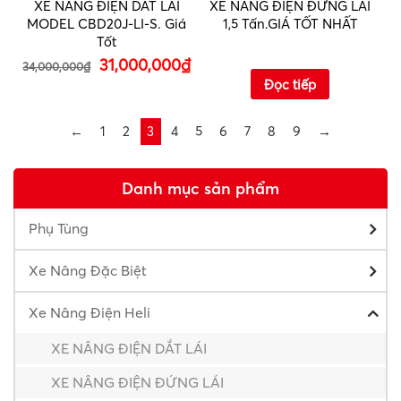
XE NÂNG ĐIỆN DẮT LÁI
XE NÂNG ĐIỆN ĐỨNG LÁI
MODEL CBD20J-LI-S. Giá
1,5 Tấn.GIÁ TỐT NHẤT
Tốt
31,000,000
₫
34,000,000
₫
Đọc tiếp
←
1
2
3
4
5
6
7
8
9
→
Danh mục sản phẩm
Phụ Tùng
Xe Nâng Đặc Biệt
Xe Nâng Điện Heli
XE NÂNG ĐIỆN DẮT LÁI
XE NÂNG ĐIỆN ĐỨNG LÁI