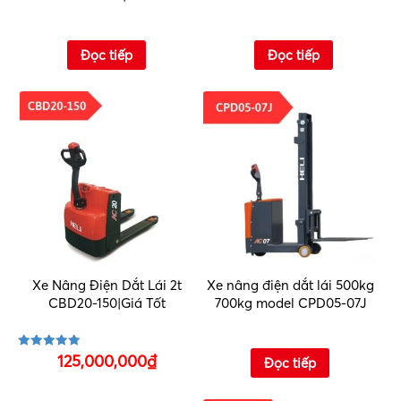
Đọc tiếp
Đọc tiếp
Xe Nâng Điện Dắt Lái 2t
Xe nâng điện dắt lái 500kg
CBD20-150|Giá Tốt
700kg model CPD05-07J
125,000,000
₫
Được xếp
Đọc tiếp
hạng
5.00
5 sao