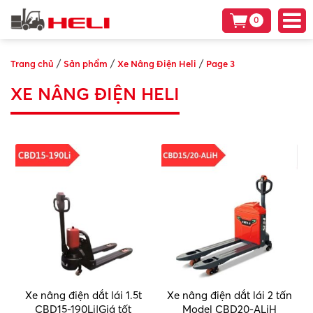
0
/
/
/
Trang chủ
Sản phẩm
Xe Nâng Điện Heli
Page 3
XE NÂNG ĐIỆN HELI
Xe nâng điện dắt lái 1.5t
Xe nâng điện dắt lái 2 tấn
CBD15-190Li|Giá tốt
Model CBD20-ALiH