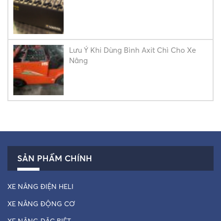
Lưu Ý Khi Dùng Bình Axit Chì Cho Xe
Nâng
SẢN PHẨM CHÍNH
XE NÂNG ĐIỆN HELI
XE NÂNG ĐỘNG CƠ