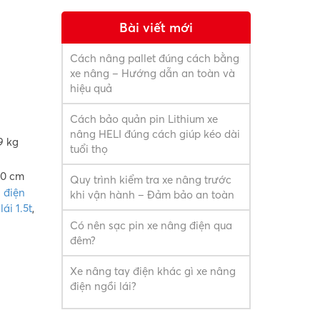
Bài viết mới
Cách nâng pallet đúng cách bằng
xe nâng – Hướng dẫn an toàn và
hiệu quả
Cách bảo quản pin Lithium xe
nâng HELI đúng cách giúp kéo dài
9 kg
tuổi thọ
90 cm
Quy trình kiểm tra xe nâng trước
 điện
khi vận hành – Đảm bảo an toàn
ái 1.5t
,
Có nên sạc pin xe nâng điện qua
đêm?
Xe nâng tay điện khác gì xe nâng
điện ngồi lái?