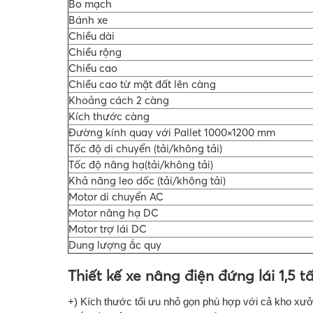
Bo mạch
Bánh xe
Chiều dài
Chiều rộng
Chiều cao
Chiều cao từ mặt đất lên càng
Khoảng cách 2 càng
Kích thước càng
Đường kính quay với Pallet 1000×1200 mm
Tốc độ di chuyển (tải/không tải)
Tốc độ nâng hạ(tải/không tải)
Khả năng leo dốc (tải/không tải)
Motor di chuyển AC
Motor nâng hạ DC
Motor trợ lái DC
Dung lượng ắc quy
Thiết kế xe nâng điện đứng lái 1,5 t
+) Kích thước tối ưu nhỏ gọn phù hợp với cả kho xưởng