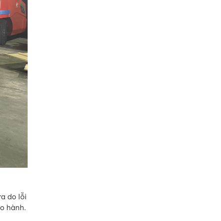
a do lỗi
ảo hành.