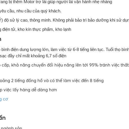
ang bị thêm Motor trợ lái giúp người lái vận hành nhẹ nhàng
 yêu cầu, nhu cầu của quý khách.
) độ sử lý cao, thông minh. Không phải bảo trì bảo dưỡng khi sử dụ
g điện tử, kho kín thực phẩm, kho lạnh
n
ình điện dung lượng lớn, làm việc từ 6-8 tiếng liên tục. Tuổi thọ bìn
n sạc đầy chỉ mất khoảng 6,7 số điện
 cấp, khả năng chuyển đổi hiệu năng lên tới 95% tránh việc thất
oảng 2 tiếng đồng hồ và có thể làm việc đến 8 tiếng
úp việc lấy hàng dễ dàng hơn
g cơ
ấn
u ngành sản