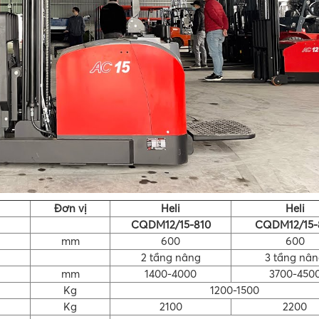
Đơn vị
Heli
Heli
CQDM12/15-810
CQDM12/15-
mm
600
600
2 tầng nâng
3 tầng nâ
mm
1400-4000
3700-450
Kg
1200-1500
Kg
2100
2200