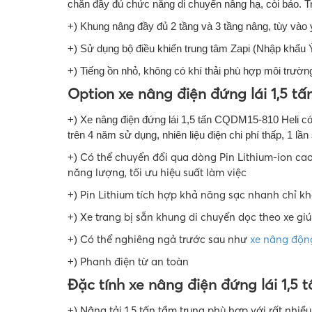
chắn đầy đủ chức năng di chuyển nâng hạ, còi báo. Tr
+) Khung nâng đầy đủ 2 tầng và 3 tầng nâng, tùy vào
+) Sử dụng bộ điều khiển trung tâm Zapi (Nhập khẩu Ý
+) Tiếng ồn nhỏ, không có khí thải phù hợp môi trườn
Option xe nâng điện đứng lái 1,5 tấ
+) Xe nâng điện đứng lái 1,5 tấn CQDM15-810 Heli có b
trên 4 năm sử dụng, nhiên liệu điện chi phí thấp, 1 lầ
Có thể chuyển đổi qua dòng Pin Lithium-ion cao
+)
năng lượng, tối ưu hiệu suất làm việc
Pin Lithium tích hợp khả năng sạc nhanh chỉ kh
+)
Xe trang bị sẵn khung di chuyển dọc theo xe gi
+)
Có thể nghiêng ngả trước sau như
xe nâng độn
+)
Phanh điện từ an toàn
+)
Đặc tính xe nâng điện đứng lái 1,5 t
Nâng tải 1,5 tấn tầm trung phù hợp với rất nhiề
+)