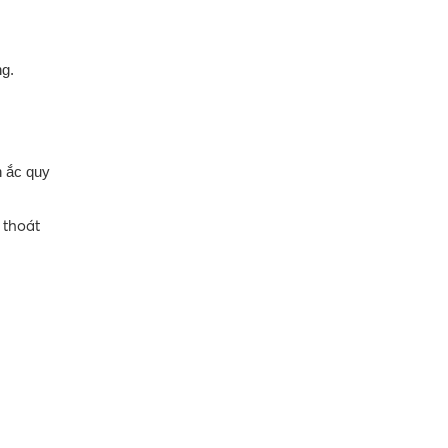
ng.
h ắc quy
 thoát