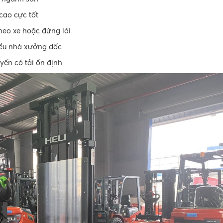
cao cực tốt
theo xe hoặc đứng lái
iều nhà xưởng dốc
uyển có tải ổn định