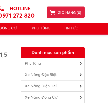
HOTLINE
GIỎ HÀNG
(
0
)
0971 272 820
 ĐỘNG CƠ
PHỤ TÙNG
TIN TỨC
Danh mục sản phẩm
1,5
Phụ Tùng
Xe Nâng Đặc Biệt
Xe Nâng Điện Heli
Xe Nâng Động Cơ