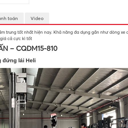
anh toán
Video
tầm trung tốt nhất hiện nay. Khả năng đa dụng gần như dòng xe 
iá cả cực kì tốt
TẤN – CQDM15-810
 đứng lái Heli