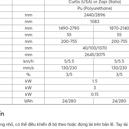
Curtis (USA) or Zapi (Italia)
Pu (Polyurethane)
mm
2440/2896
mm
1083
mm
1490-2790
1870-2140
mm
55
55
mm
200-755
200-755
mm
40/100/1070
mm
2645/3075
km/h
5/5.5
5/5.5
mm/s
130/230
130/230
%
3/5
3/5
kW
1.5
kW
3
kW
0.15
V/Ah
24/280
24/280
ấn
 nhỏ, có thể điều khiển đi bộ theo hoặc đứng lái trên bản lề. Tay lái