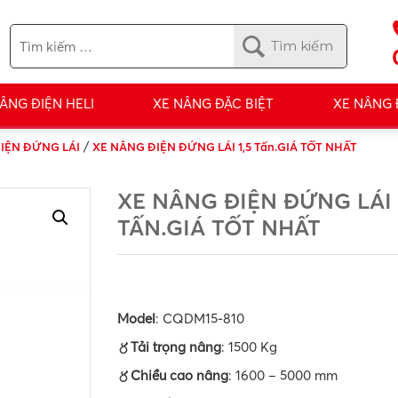
ÂNG ĐIỆN HELI
XE NÂNG ĐẶC BIỆT
XE NÂNG
/
IỆN ĐỨNG LÁI
XE NÂNG ĐIỆN ĐỨNG LÁI 1,5 Tấn.GIÁ TỐT NHẤT
XE NÂNG ĐIỆN ĐỨNG LÁI 
TẤN.GIÁ TỐT NHẤT
Model
: CQDM15-810
〥Tải trọng nâng
: 1500 Kg
〥Chiều cao nâng
: 1600 – 5000 mm