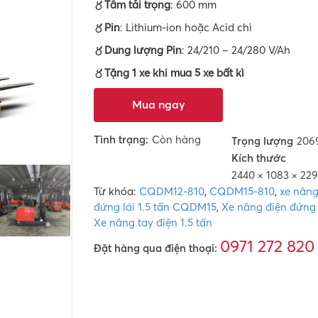
〥Tâm tải trọng
: 600 mm
〥Pin
: Lithium-ion hoặc Acid chì
〥Dung lượng Pin
: 24/210 – 24/280 V/Ah
〥Tặng 1 xe khi mua 5 xe bất kì
Mua ngay
Tình trạng:
Còn hàng
Trọng lượng
206
Kích thước
2440 × 1083 × 22
Từ khóa:
CQDM12-810
,
CQDM15-810
,
xe nâng
đứng lái 1.5 tấn CQDM15
,
Xe nâng điện đứng l
Xe nâng tay điện 1.5 tấn
0971 272 820
Đặt hàng qua điện thoại: