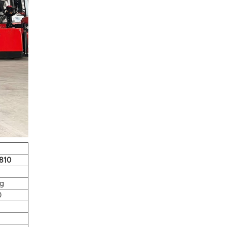
810
ng
0