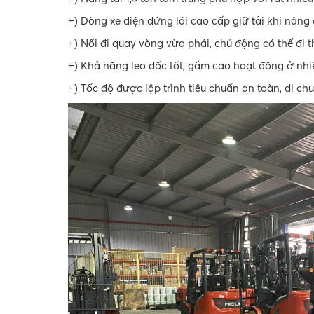
Dòng xe điện đứng lái cao cấp giữ tải khi nâng 
+)
Nối đi quay vòng vừa phải, chủ động có thể đi 
+)
Khả năng leo dốc tốt, gầm cao hoạt động ở nh
+)
Tốc độ được lập trình tiêu chuẩn an toàn, di ch
+)