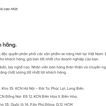
iá cao nhờ:
h hãng.
ị độc quyền phân phối các sản phẩm xe nâng Heli tại Việt Nam. 
cho khách hàng, giá bán tốt nhất cho doanh nghiệp của bạn.
 bản, tay nghề cao. Nhân viên bán hàng thân thiện và chuyên ng
nâng chất lượng tốt nhất tới khách hàng.
 Kho 3S: KCN Hà Nội – Đài Tư, Phúc Lợi, Long Biên.
CN Đồng Nai: ĐS 12, KCN Biên Hòa II, Biên Hòa.
o 3S: Quốc lộ 1A, P.An Phú Đông, Q.12, HCM