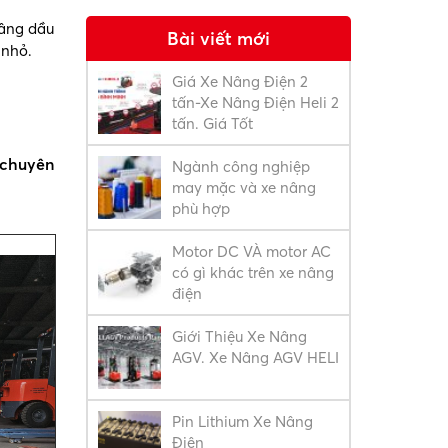
nâng dầu
Bài viết mới
 nhỏ.
Giá Xe Nâng Điện 2
tấn-Xe Nâng Điện Heli 2
tấn. Giá Tốt
g chuyên
Ngành công nghiệp
may mặc và xe nâng
phù hợp
Motor DC VÀ motor AC
có gì khác trên xe nâng
điện
Giới Thiệu Xe Nâng
AGV. Xe Nâng AGV HELI
Pin Lithium Xe Nâng
Điện