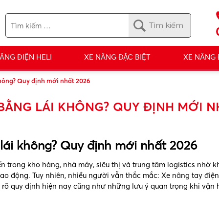
ÂNG ĐIỆN HELI
XE NÂNG ĐẶC BIỆT
XE NÂNG
không? Quy định mới nhất 2026
 BẰNG LÁI KHÔNG? QUY ĐỊNH MỚI N
 lái không? Quy định mới nhất 2026
 trong kho hàng, nhà máy, siêu thị và trung tâm logistics nhờ 
ao động. Tuy nhiên, nhiều người vẫn thắc mắc: Xe nâng tay điệ
u rõ quy định hiện nay cũng như những lưu ý quan trọng khi vận