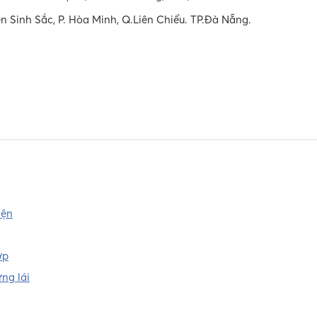
 Sinh Sắc, P. Hòa Minh, Q.Liên Chiểu. TP.Đà Nẵng.
iện
ợp
ng lái