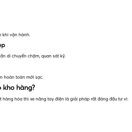
m khi vận hành.
ẹp
ần di chuyển chậm, quan sát kỹ.
ạn hoàn toàn mới sạc.
o kho hàng?
àng hóa thì xe nâng tay điện là giải pháp rất đáng đầu tư vì: