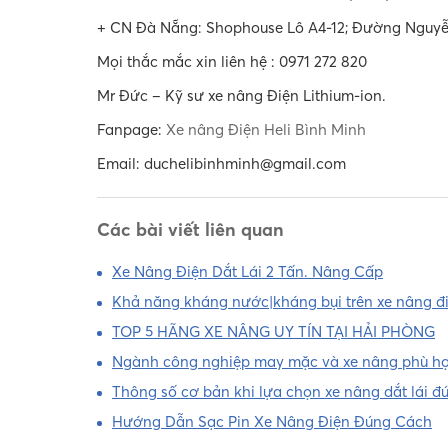
+ CN Đà Nẵng:
Shophouse Lô A4-12; Đường Nguyễn
Mọi thắc mắc xin liên hệ : 0971 272 820
Mr Đức – Kỹ sư xe nâng Điện Lithium-ion.
Fanpage:
Xe nâng Điện Heli Bình Minh
Email: duchelibinhminh@gmail.com
Các bài viết liên quan
Xe Nâng Điện Dắt Lái 2 Tấn. Nâng Cấp
Khả năng kháng nước|kháng bụi trên xe nâng đ
TOP 5 HÃNG XE NÂNG UY TÍN TẠI HẢI PHÒNG
Ngành công nghiệp may mặc và xe nâng phù h
Thông số cơ bản khi lựa chọn xe nâng dắt lái đứ
Hướng Dẫn Sạc Pin Xe Nâng Điện Đúng Cách