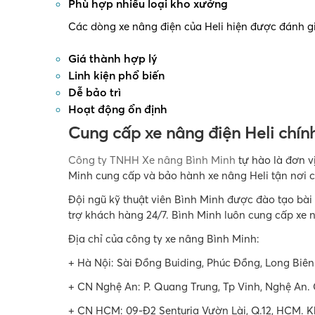
Phù hợp nhiều loại kho xưởng
Các dòng xe nâng điện của
Heli
hiện được đánh g
Giá thành hợp lý
Linh kiện phổ biến
Dễ bảo trì
Hoạt động ổn định
Cung cấp xe nâng điện Heli chín
Công ty TNHH Xe nâng Bình Minh
tự hào là đơn v
Minh cung cấp và bảo hành xe nâng Heli tận nơi 
Đội ngũ kỹ thuật viên Bình Minh được đào tạo bài
trợ khách hàng 24/7. Bình Minh luôn cung cấp xe 
Địa chỉ của công ty xe nâng Bình Minh:
+ Hà Nội: Sài Đồng Buiding, Phúc Đồng, Long Biên.
+ CN Nghệ An: P. Quang Trung, Tp Vinh, Nghệ An. 
+ CN HCM: 09-Đ2 Senturia Vườn Lài, Q.12, HCM. Kh