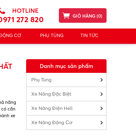
HOTLINE
GIỎ HÀNG
(
0
)
0971 272 820
 ĐỘNG CƠ
PHỤ TÙNG
TIN TỨC
HẤT
Danh mục sản phẩm
Phụ Tùng
Xe Nâng Đặc Biệt
khả năng
Xe Nâng Điện Heli
n có cần
 hành xe
Xe Nâng Động Cơ