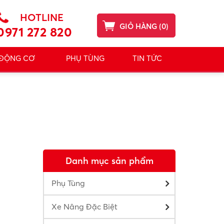
HOTLINE
GIỎ HÀNG
(
0
)
0971 272 820
 ĐỘNG CƠ
PHỤ TÙNG
TIN TỨC
Danh mục sản phẩm
Phụ Tùng
Xe Nâng Đặc Biệt