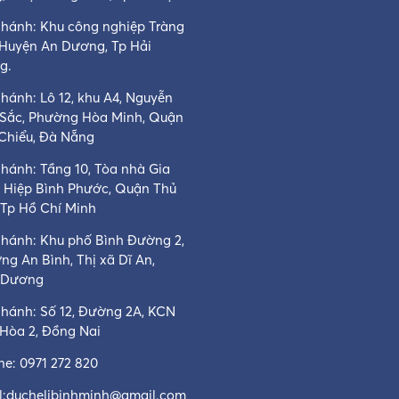
nhánh: Khu công nghiệp Tràng
 Huyện An Dương, Tp Hải
g.
hánh: Lô 12, khu A4, Nguyễn
 Sắc, Phường Hòa Minh, Quận
 Chiểu, Đà Nẵng
nhánh: Tầng 10, Tòa nhà Gia
, Hiệp Bình Phước, Quận Thủ
 Tp Hồ Chí Minh
nhánh: Khu phố Bình Đường 2,
ng An Bình, Thị xã Dĩ An,
 Dương
nhánh: Số 12, Đường 2A, KCN
 Hòa 2, Đồng Nai
ine:
0971 272 820
:
duchelibinhminh@gmail.com