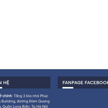
N HỆ
FANPAGE FACEBOO
ở chính
: Tầng 3 tòa nhà Phúc
 Building, đường Đàm Quang
g, Quận Long Biên, Tp Hà Nội