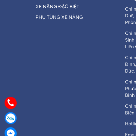
XE NÂNG ĐẶC BIỆT
Chi 
Duệ,
PHỤ TÙNG XE NÂNG
Phòn
Chi n
Sinh
Liên
Chi 
Định
Đức,
Chi 
Phườ
Bình
Chi 
Biên
Hotl
Email