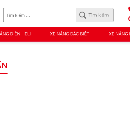
ÂNG ĐIỆN HELI
XE NÂNG ĐẶC BIỆT
XE NÂNG
ẤN