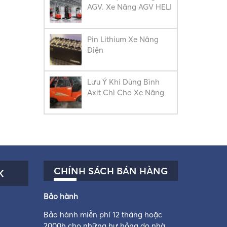
AGV. Xe Nâng AGV HELI
Pin Lithium Xe Nâng
Điện
Lưu Ý Khi Dùng Bình
Axit Chì Cho Xe Nâng
CHÍNH SÁCH BÁN HÀNG
K
Bảo hành
Bảo hành miễn phí 12 tháng hoặc
2000h cho những hư hỏng do nhà