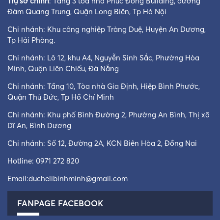
Trụ sở chính
: Tầng 3 tòa nhà Phúc Đồng Building, đường
Đàm Quang Trung, Quận Long Biên, Tp Hà Nội
Chi nhánh: Khu công nghiệp Tràng Duệ, Huyện An Dương,
Tp Hải Phòng.
Chi nhánh: Lô 12, khu A4, Nguyễn Sinh Sắc, Phường Hòa
Minh, Quận Liên Chiểu, Đà Nẵng
Chi nhánh: Tầng 10, Tòa nhà Gia Định, Hiệp Bình Phước,
Quận Thủ Đức, Tp Hồ Chí Minh
Chi nhánh: Khu phố Bình Đường 2, Phường An Bình, Thị xã
Dĩ An, Bình Dương
Chi nhánh: Số 12, Đường 2A, KCN Biên Hòa 2, Đồng Nai
Hotline:
0971 272 820
Email:
duchelibinhminh@gmail.com
FANPAGE FACEBOOK