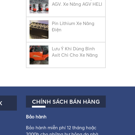
AGV. Xe Nâng AGV HELI
Pin Lithium Xe Nâng
Điện
Lưu Ý Khi Dùng Bình
Axit Chì Cho Xe Nâng
CHÍNH SÁCH BÁN HÀNG
K
Bảo hành
Bảo hành miễn phí 12 tháng hoặc
2000h cho những hư hỏng do nhà