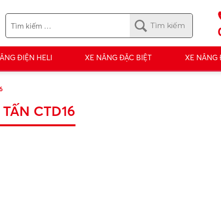
ÂNG ĐIỆN HELI
XE NÂNG ĐẶC BIỆT
XE NÂNG
6
 TẤN CTD16