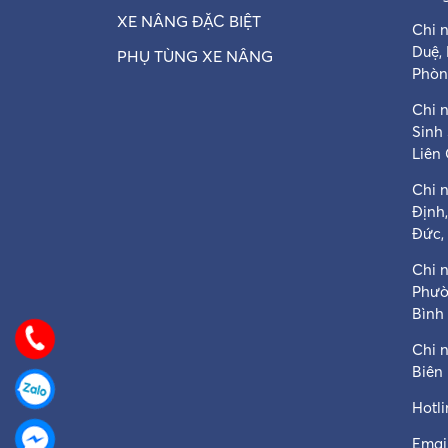
XE NÂNG ĐẶC BIỆT
Chi 
Duệ,
PHỤ TÙNG XE NÂNG
Phòn
Chi n
Sinh
Liên
Chi 
Định
Đức,
Chi 
Phườ
Bình
Chi 
Biên
Hotl
Email