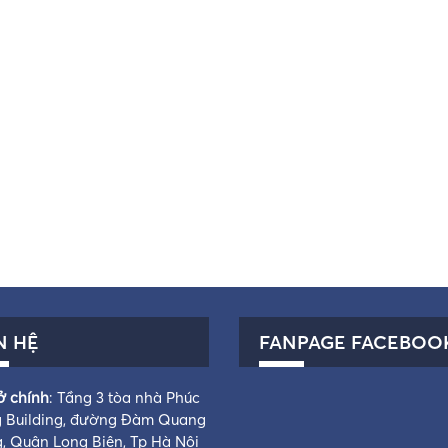
N HỆ
FANPAGE FACEBOO
ở chính
: Tầng 3 tòa nhà Phúc
 Building, đường Đàm Quang
g, Quận Long Biên, Tp Hà Nội