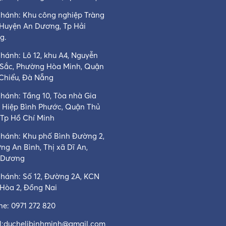
nhánh: Khu công nghiệp Tràng
 Huyện An Dương, Tp Hải
g.
hánh: Lô 12, khu A4, Nguyễn
 Sắc, Phường Hòa Minh, Quận
 Chiểu, Đà Nẵng
nhánh: Tầng 10, Tòa nhà Gia
, Hiệp Bình Phước, Quận Thủ
 Tp Hồ Chí Minh
nhánh: Khu phố Bình Đường 2,
ng An Bình, Thị xã Dĩ An,
 Dương
nhánh: Số 12, Đường 2A, KCN
 Hòa 2, Đồng Nai
ine:
0971 272 820
:
duchelibinhminh@gmail.com