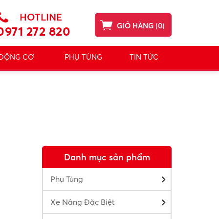
HOTLINE
GIỎ HÀNG
(
0
)
0971 272 820
 ĐỘNG CƠ
PHỤ TÙNG
TIN TỨC
Danh mục sản phẩm
Phụ Tùng
Xe Nâng Đặc Biệt