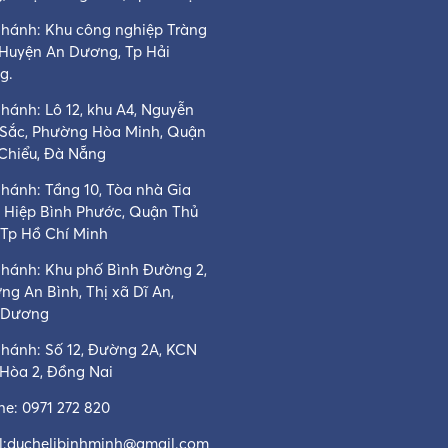
nhánh: Khu công nghiệp Tràng
 Huyện An Dương, Tp Hải
g.
hánh: Lô 12, khu A4, Nguyễn
 Sắc, Phường Hòa Minh, Quận
 Chiểu, Đà Nẵng
nhánh: Tầng 10, Tòa nhà Gia
, Hiệp Bình Phước, Quận Thủ
 Tp Hồ Chí Minh
nhánh: Khu phố Bình Đường 2,
ng An Bình, Thị xã Dĩ An,
 Dương
nhánh: Số 12, Đường 2A, KCN
 Hòa 2, Đồng Nai
ine:
0971 272 820
:
duchelibinhminh@gmail.com