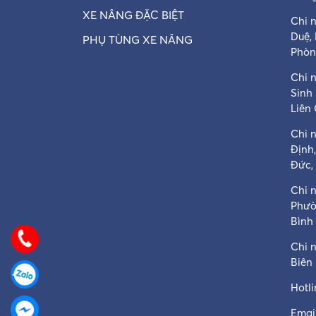
XE NÂNG ĐẶC BIỆT
Chi 
Duệ,
PHỤ TÙNG XE NÂNG
Phòn
Chi n
Sinh
Liên
Chi 
Định
Đức,
Chi 
Phườ
Bình
Chi 
Biên
Hotl
Email