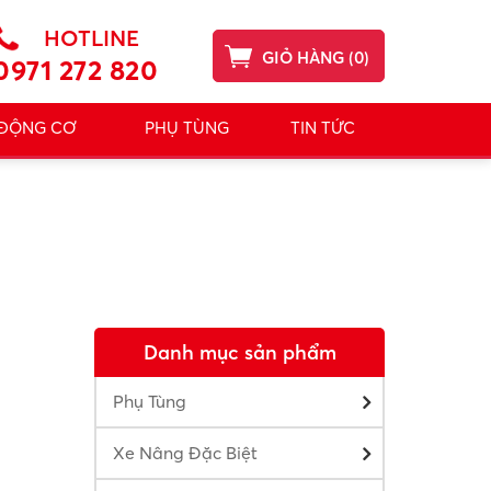
HOTLINE
GIỎ HÀNG
(
0
)
0971 272 820
 ĐỘNG CƠ
PHỤ TÙNG
TIN TỨC
Danh mục sản phẩm
Phụ Tùng
Xe Nâng Đặc Biệt