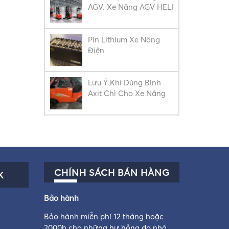
AGV. Xe Nâng AGV HELI
Pin Lithium Xe Nâng
Điện
Lưu Ý Khi Dùng Bình
Axit Chì Cho Xe Nâng
CHÍNH SÁCH BÁN HÀNG
K
Bảo hành
Bảo hành miễn phí 12 tháng hoặc
2000h cho những hư hỏng do nhà