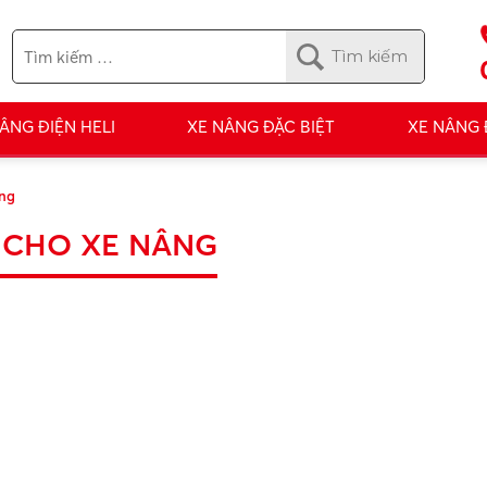
ÂNG ĐIỆN HELI
XE NÂNG ĐẶC BIỆT
XE NÂNG
âng
I CHO XE NÂNG