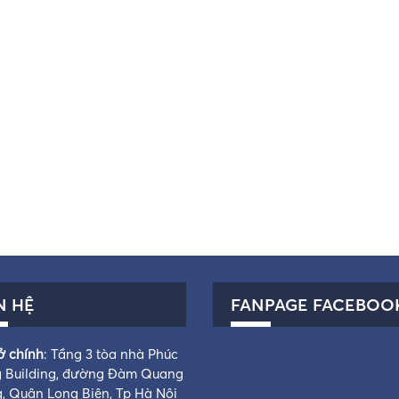
N HỆ
FANPAGE FACEBOO
ở chính
: Tầng 3 tòa nhà Phúc
 Building, đường Đàm Quang
g, Quận Long Biên, Tp Hà Nội