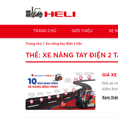
TRANG CHỦ
GIỚI THIỆU
XE N
/
Trang chủ
Xe nâng tay điện 2 tấn
THẺ:
XE NÂNG TAY ĐIỆN 2 
GIÁ XE
Giá xe n
kiếm thị
Xem th