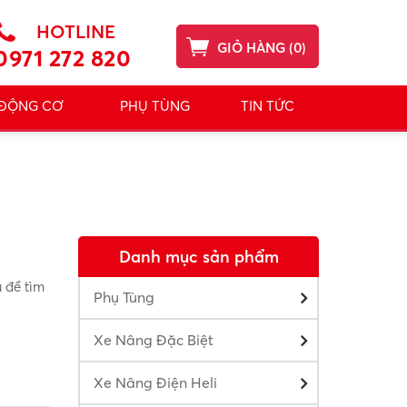
HOTLINE
GIỎ HÀNG
(
0
)
0971 272 820
 ĐỘNG CƠ
PHỤ TÙNG
TIN TỨC
Danh mục sản phẩm
ủ đề tìm
Phụ Tùng
Xe Nâng Đặc Biệt
Xe Nâng Điện Heli