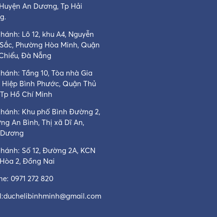
 Huyện An Dương, Tp Hải
g.
hánh: Lô 12, khu A4, Nguyễn
 Sắc, Phường Hòa Minh, Quận
 Chiểu, Đà Nẵng
nhánh: Tầng 10, Tòa nhà Gia
, Hiệp Bình Phước, Quận Thủ
 Tp Hồ Chí Minh
nhánh: Khu phố Bình Đường 2,
ng An Bình, Thị xã Dĩ An,
 Dương
nhánh: Số 12, Đường 2A, KCN
 Hòa 2, Đồng Nai
ine:
0971 272 820
:
duchelibinhminh@gmail.com