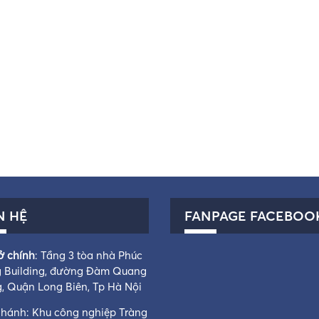
N HỆ
FANPAGE FACEBOO
ở chính
: Tầng 3 tòa nhà Phúc
 Building, đường Đàm Quang
g, Quận Long Biên, Tp Hà Nội
nhánh: Khu công nghiệp Tràng