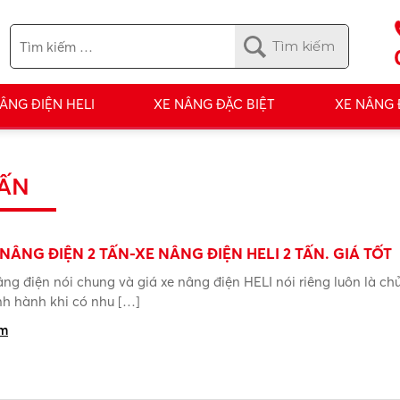
ÂNG ĐIỆN HELI
XE NÂNG ĐẶC BIỆT
XE NÂNG
TẤN
 NÂNG ĐIỆN 2 TẤN-XE NÂNG ĐIỆN HELI 2 TẤN. GIÁ TỐT
âng điện nói chung và giá xe nâng điện HELI nói riêng luôn là ch
nh hành khi có nhu […]
êm