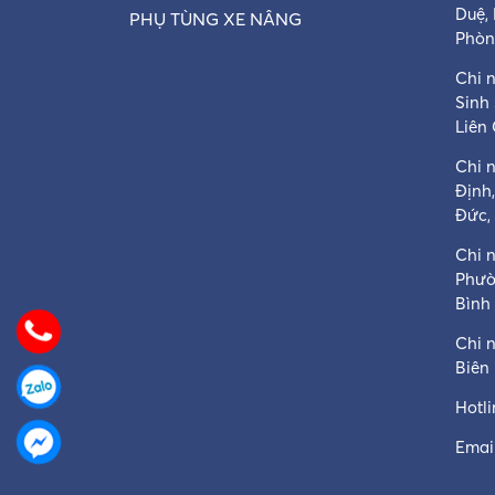
Duệ,
PHỤ TÙNG XE NÂNG
Phòn
Chi n
Sinh
Liên
Chi 
Định
Đức,
Chi 
Phườ
Bình
Chi 
Biên
Hotl
Email