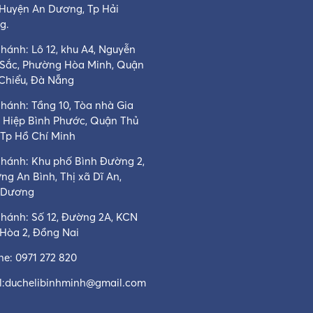
 Huyện An Dương, Tp Hải
g.
hánh: Lô 12, khu A4, Nguyễn
 Sắc, Phường Hòa Minh, Quận
 Chiểu, Đà Nẵng
nhánh: Tầng 10, Tòa nhà Gia
, Hiệp Bình Phước, Quận Thủ
 Tp Hồ Chí Minh
nhánh: Khu phố Bình Đường 2,
ng An Bình, Thị xã Dĩ An,
 Dương
nhánh: Số 12, Đường 2A, KCN
 Hòa 2, Đồng Nai
ine:
0971 272 820
:
duchelibinhminh@gmail.com