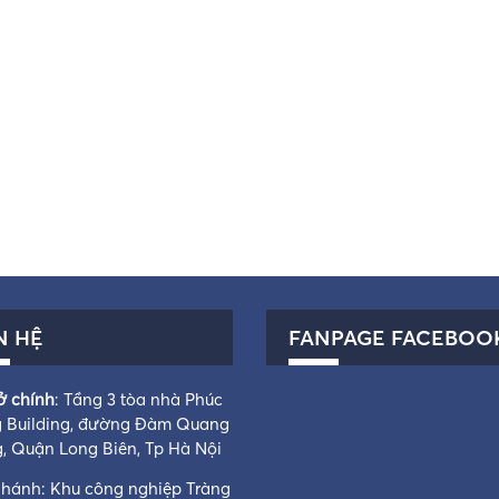
N HỆ
FANPAGE FACEBOO
ở chính
: Tầng 3 tòa nhà Phúc
 Building, đường Đàm Quang
g, Quận Long Biên, Tp Hà Nội
nhánh: Khu công nghiệp Tràng