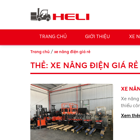
TRANG CHỦ
GIỚI THIỆU
XE N
/
Trang chủ
xe nâng điện giá rẻ
THẺ:
XE NÂNG ĐIỆN GIÁ RẺ
XE NÂN
Xe nâng 
thiểu cô
Xem th