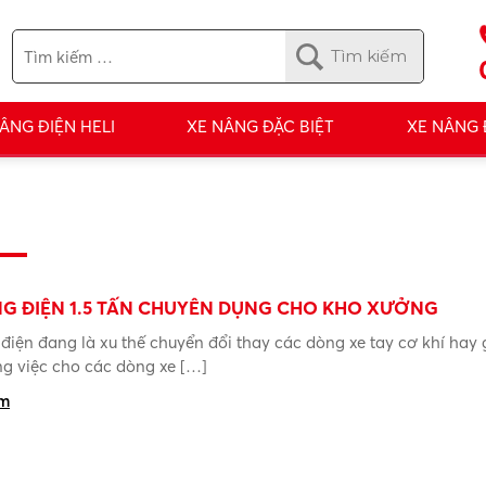
ÂNG ĐIỆN HELI
XE NÂNG ĐẶC BIỆT
XE NÂNG
G ĐIỆN 1.5 TẤN CHUYÊN DỤNG CHO KHO XƯỞNG
điện đang là xu thế chuyển đổi thay các dòng xe tay cơ khí hay
ng việc cho các dòng xe […]
êm