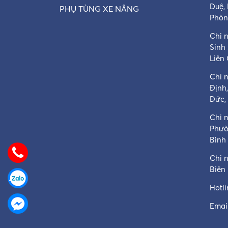
Duệ,
PHỤ TÙNG XE NÂNG
Phòn
Chi n
Sinh
Liên
Chi 
Định
Đức,
Chi 
Phườ
Bình
Chi 
Biên
Hotl
Email