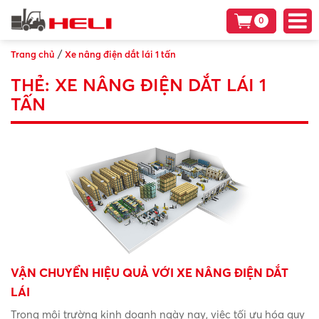
0
/
Trang chủ
Xe nâng điện dắt lái 1 tấn
THẺ:
XE NÂNG ĐIỆN DẮT LÁI 1
TẤN
VẬN CHUYỂN HIỆU QUẢ VỚI XE NÂNG ĐIỆN DẮT
LÁI
Trong môi trường kinh doanh ngày nay, việc tối ưu hóa quy