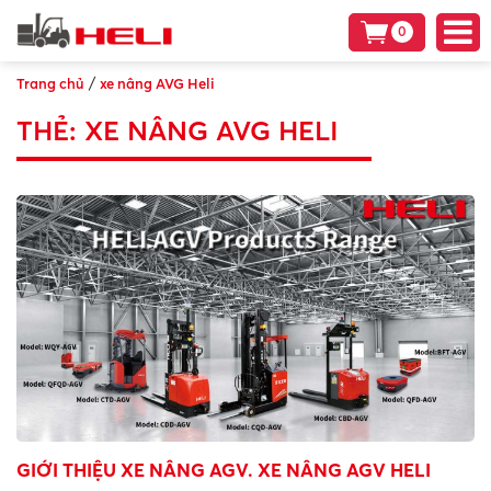
0
/
Trang chủ
xe nâng AVG Heli
THẺ:
XE NÂNG AVG HELI
GIỚI THIỆU XE NÂNG AGV. XE NÂNG AGV HELI