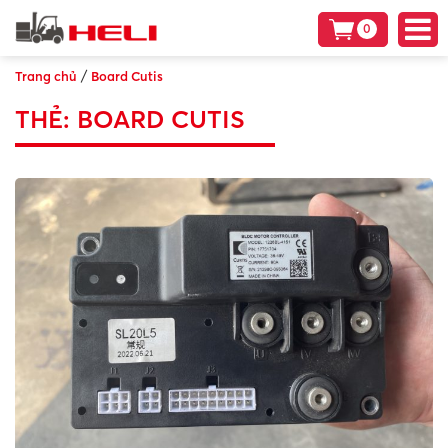
0
/
Trang chủ
Board Cutis
THẺ:
BOARD CUTIS