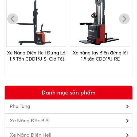
Xe Nâng Điện Heli Đứng Lái
Xe nâng tay điện đứng lái
á
1.5 Tấn CDD15J-S. Giá Tốt
1.5 tấn CDD15J-RE
Danh mục sản phẩm
Phụ Tùng
Xe Nâng Đặc Biệt
Xe Nâng Điện Heli