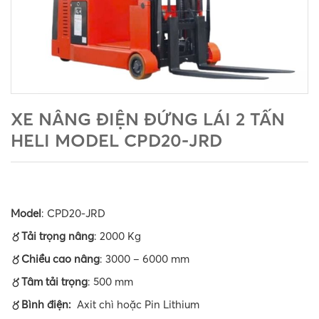
XE NÂNG ĐIỆN ĐỨNG LÁI 2 TẤN
HELI MODEL CPD20-JRD
Model
: CPD20-JRD
〥Tải trọng nâng
: 2000 Kg
〥Chiều cao nâng
: 3000 – 6000 mm
〥Tâm tải trọng
: 500 mm
〥Bình điện:
Axit chì hoặc Pin Lithium