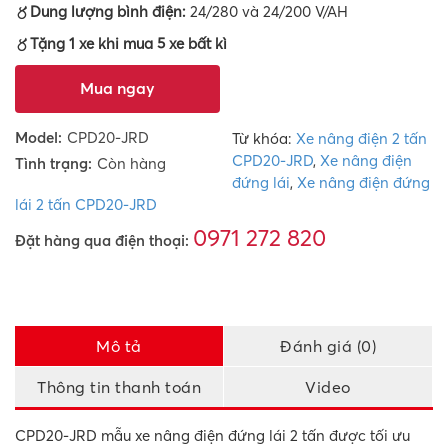
〥Dung lượng bình điện:
24/280 và 24/200 V/AH
〥Tặng 1 xe khi mua 5 xe bất kì
Mua ngay
Model:
CPD20-JRD
Từ khóa:
Xe nâng điện 2 tấn
CPD20-JRD
,
Xe nâng điện
Tình trạng:
Còn hàng
đứng lái
,
Xe nâng điện đứng
lái 2 tấn CPD20-JRD
0971 272 820
Đặt hàng qua điện thoại:
Mô tả
Đánh giá (0)
Thông tin thanh toán
Video
CPD20-JRD mẫu xe nâng điện đứng lái 2 tấn được tối ưu