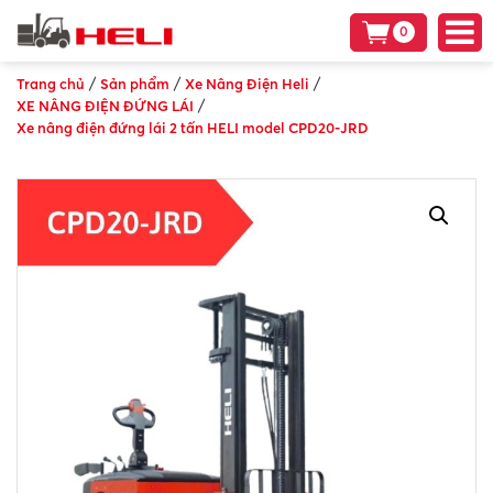
0
/
/
/
Trang chủ
Sản phẩm
Xe Nâng Điện Heli
/
XE NÂNG ĐIỆN ĐỨNG LÁI
Xe nâng điện đứng lái 2 tấn HELI model CPD20-JRD