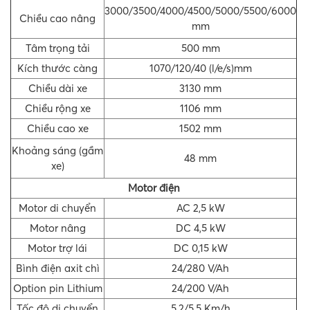
3000/3500/4000/4500/5000/5500/6000
Chiều cao nâng
mm
Tâm trọng tải
500 mm
Kích thước càng
1070/120/40 (l/e/s)mm
Chiều dài xe
3130 mm
Chiều rộng xe
1106 mm
Chiều cao xe
1502 mm
Khoảng sáng (gầm
48 mm
xe)
Motor điện
Motor di chuyển
AC 2,5 kW
Motor nâng
DC 4,5 kW
Motor trợ lái
DC 0,15 kW
Bình điện axit chì
24/280 V/Ah
Option pin Lithium
24/200 V/Ah
Tốc độ di chuyển
5,2/5,5 Km/h