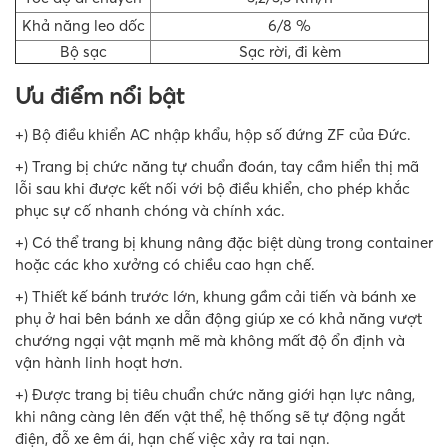
Khả năng leo dốc
6/8 %
Bộ sạc
Sạc rời, đi kèm
Ưu điểm nổi bật
+) Bộ điều khiển AC nhập khẩu, hộp số đứng ZF của Đức.
+) Trang bị chức năng tự chuẩn đoán, tay cầm hiển thị mã
lỗi sau khi được kết nối với bộ điều khiển, cho phép khắc
phục sự cố nhanh chóng và chính xác.
+) Có thể trang bị khung nâng đặc biệt dùng trong container
hoặc các kho xưởng có chiều cao hạn chế.
+) Thiết kế bánh trước lớn, khung gầm cải tiến và bánh xe
phụ ở hai bên bánh xe dẫn động giúp xe có khả năng vượt
chướng ngại vật mạnh mẽ mà không mất độ ổn định và
vận hành linh hoạt hơn.
+) Được trang bị tiêu chuẩn chức năng giới hạn lực nâng,
khi nâng càng lên đến vật thể, hệ thống sẽ tự động ngắt
điện, đỗ xe êm ái, hạn chế việc xảy ra tai nạn.