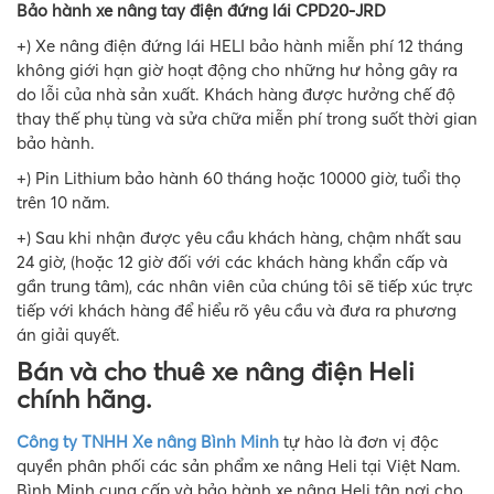
Bảo hành xe nâng tay điện đứng lái CPD20-JRD
+) Xe nâng điện đứng lái HELI bảo hành miễn phí 12 tháng
không giới hạn giờ hoạt động cho những hư hỏng gây ra
do lỗi của nhà sản xuất. Khách hàng được hưởng chế độ
thay thế phụ tùng và sửa chữa miễn phí trong suốt thời gian
bảo hành.
+) Pin Lithium bảo hành 60 tháng hoặc 10000 giờ, tuổi thọ
trên 10 năm.
+) Sau khi nhận được yêu cầu khách hàng, chậm nhất sau
24 giờ, (hoặc 12 giờ đối với các khách hàng khẩn cấp và
gần trung tâm), các nhân viên của chúng tôi sẽ tiếp xúc trực
tiếp với khách hàng để hiểu rõ yêu cầu và đưa ra phương
án giải quyết.
Bán và cho thuê xe nâng điện Heli
chính hãng.
Công ty TNHH Xe nâng Bình Minh
tự hào là đơn vị độc
quyền phân phối các sản phẩm xe nâng Heli tại Việt Nam.
Bình Minh cung cấp và bảo hành xe nâng Heli tận nơi cho