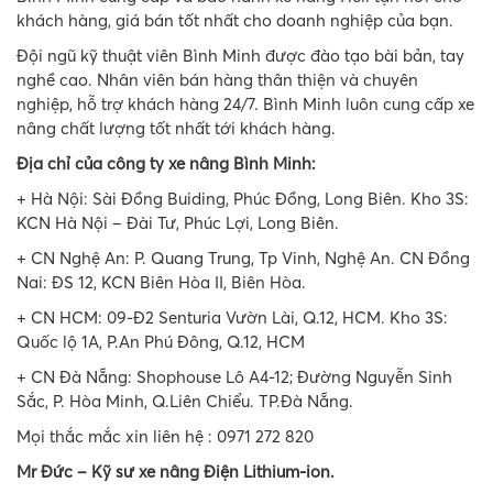
khách hàng, giá bán tốt nhất cho doanh nghiệp của bạn.
Đội ngũ kỹ thuật viên Bình Minh được đào tạo bài bản, tay
nghề cao. Nhân viên bán hàng thân thiện và chuyên
nghiệp, hỗ trợ khách hàng 24/7. Bình Minh luôn cung cấp xe
nâng chất lượng tốt nhất tới khách hàng.
Địa chỉ của công ty xe nâng Bình Minh:
+ Hà Nội: Sài Đồng Buiding, Phúc Đồng, Long Biên. Kho 3S:
KCN Hà Nội – Đài Tư, Phúc Lợi, Long Biên.
+ CN Nghệ An: P. Quang Trung, Tp Vinh, Nghệ An. CN Đồng
Nai: ĐS 12, KCN Biên Hòa II, Biên Hòa.
+ CN HCM: 09-Đ2 Senturia Vườn Lài, Q.12, HCM. Kho 3S:
Quốc lộ 1A, P.An Phú Đông, Q.12, HCM
+ CN Đà Nẵng:
Shophouse Lô A4-12; Đường Nguyễn Sinh
Sắc, P. Hòa Minh, Q.Liên Chiểu. TP.Đà Nẵng.
Mọi thắc mắc xin liên hệ : 0971 272 820
Mr Đức – Kỹ sư xe nâng Điện Lithium-ion
.