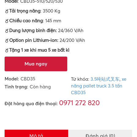
Model
: CBD35-510/520/530
〥Tải trọng nâng
: 3500 Kg
〥Chiều cao nâng
: 145 mm
〥Dung lượng bình điện:
24/360 V/Ah
〥Option pin Lithium-ion:
24/200 V/Ah
〥Tặng 1 xe khi mua 5 xe bất kì
Mua ngay
Model:
CBD35
Từ khóa:
3.5吨站式叉车
,
xe
nâng pallet truck 3.5 tấn
Tình trạng:
Còn hàng
CBD35
0971 272 820
Đặt hàng qua điện thoại:
Mô tả
Đánh giá (0)