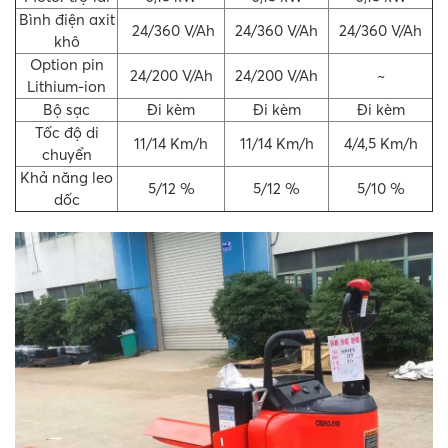
Bình điện axit
24/360 V/Ah
24/360 V/Ah
24/360 V/Ah
khô
Option pin
24/200 V/Ah
24/200 V/Ah
~
Lithium-ion
Bộ sạc
Đi kèm
Đi kèm
Đi kèm
Tốc độ di
11/14 Km/h
11/14 Km/h
4/4,5 Km/h
chuyển
Khả năng leo
5/12 %
5/12 %
5/10 %
dốc