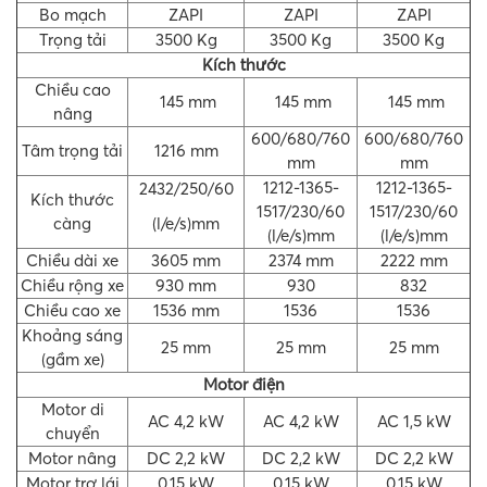
Bo mạch
ZAPI
ZAPI
ZAPI
Trọng tải
3500 Kg
3500 Kg
3500 Kg
Kích thước
Chiều cao
145 mm
145 mm
145 mm
nâng
600/680/760
600/680/760
Tâm trọng tải
1216 mm
mm
mm
1212-1365-
1212-1365-
2432/250/60
Kích thước
1517/230/60
1517/230/60
càng
(l/e/s)mm
(l/e/s)mm
(l/e/s)mm
Chiều dài xe
3605 mm
2374 mm
2222 mm
Chiều rộng xe
930 mm
930
832
Chiều cao xe
1536 mm
1536
1536
Khoảng sáng
25 mm
25 mm
25 mm
(gầm xe)
Motor điện
Motor di
AC 4,2 kW
AC 4,2 kW
AC 1,5 kW
chuyển
Motor nâng
DC 2,2 kW
DC 2,2 kW
DC 2,2 kW
Motor trợ lái
0,15 kW
0,15 kW
0,15 kW