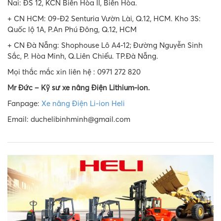
Nai: ĐS 12, KCN Biên Hòa II, Biên Hòa.
+ CN HCM: 09-Đ2 Senturia Vườn Lài, Q.12, HCM. Kho 3S:
Quốc lộ 1A, P.An Phú Đông, Q.12, HCM
+ CN Đà Nẵng:
Shophouse Lô A4-12; Đường Nguyễn Sinh
Sắc, P. Hòa Minh, Q.Liên Chiểu. TP.Đà Nẵng.
Mọi thắc mắc xin liên hệ : 0971 272 820
Mr Đức – Kỹ sư xe nâng Điện Lithium-ion
.
Fanpage:
Xe nâng Điện Li-ion Heli
Email: duchelibinhminh@gmail.com