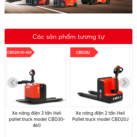
Các sản phẩm tương tự
iá!
Xe nâng điện 3 tấn Heli
Xe nâng điện 2 tấn Heli
pallet truck model CBD30-
Pallet truck model CBD20J
460
₫