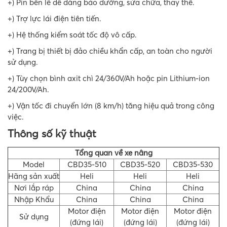
+) Pin bên lề dễ dàng bảo dưỡng, sửa chữa, thay thế.
+) Trợ lực lái điện tiên tiến.
+) Hệ thống kiểm soát tốc độ vô cấp.
+) Trang bị thiết bị đảo chiều khẩn cấp, an toàn cho người
sử dụng.
+) Tùy chọn bình axit chì 24/360V/Ah hoặc pin Lithium-ion
24/200V/Ah.
+) Vận tốc đi chuyển lớn (8 km/h) tăng hiệu quả trong công
việc.
Thông số kỹ thuật
Tổng quan về xe nâng
Model
CBD35-510
CBD35-520
CBD35-530
Hãng sản xuất
Heli
Heli
Heli
Nơi lắp ráp
China
China
China
Nhập Khẩu
China
China
China
Motor điện
Motor điện
Motor điện
Sử dụng
(đứng lái)
(đứng lái)
(đứng lái)