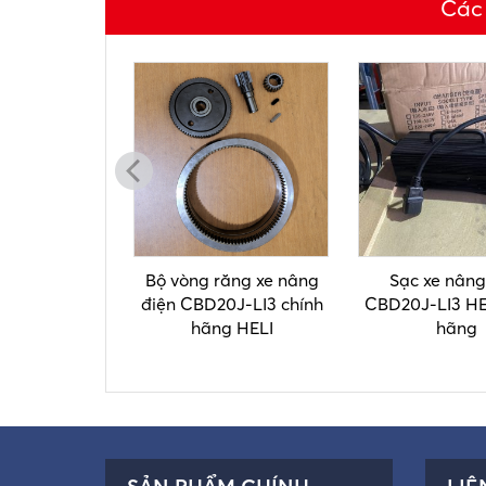
Các
báo an toàn
Bộ vòng răng xe nâng
Sạc xe nâng
d xoay có còi
điện CBD20J-LI3 chính
CBD20J-LI3 HE
24V 48V 60V
hãng HELI
hãng
SẢN PHẨM CHÍNH
LIÊ