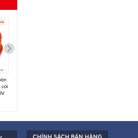
oàn
Bộ vòng răng xe nâng
Sạc xe nâng điện
 còi
điện CBD20J-LI3 chính
CBD20J-LI3 HELI chính
0V
hãng HELI
hãng
CHÍNH SÁCH BÁN HÀNG
K