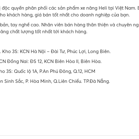
ị độc quyền phân phối các sản phẩm xe nâng Heli tại Việt Nam. 
cho khách hàng, giá bán tốt nhất cho doanh nghiệp của bạn.
 bản, tay nghề cao. Nhân viên bán hàng thân thiện và chuyên ng
nâng chất lượng tốt nhất tới khách hàng.
 Kho 3S: KCN Hà Nội – Đài Tư, Phúc Lợi, Long Biên.
CN Đồng Nai: ĐS 12, KCN Biên Hòa II, Biên Hòa.
o 3S: Quốc lộ 1A, P.An Phú Đông, Q.12, HCM
 Sinh Sắc, P. Hòa Minh, Q.Liên Chiểu. TP.Đà Nẵng.