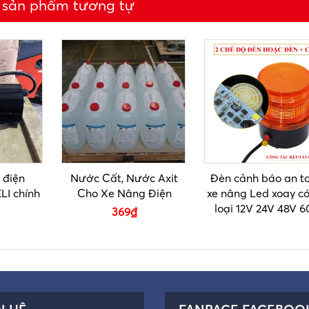
 sản phẩm tương tự
 điện
Nước Cất, Nước Axit
Đèn cảnh báo an t
LI chính
Cho Xe Nâng Điện
xe nâng Led xoay có
loại 12V 24V 48V 6
369
₫
N HỆ
FANPAGE FACEBOO