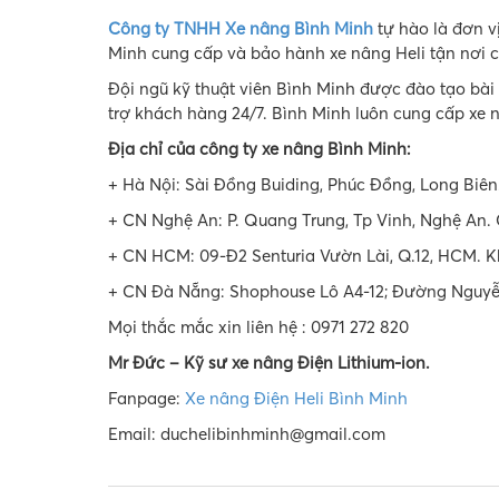
Công ty TNHH Xe nâng Bình Minh
tự hào là đơn v
Minh cung cấp và bảo hành xe nâng Heli tận nơi 
Đội ngũ kỹ thuật viên Bình Minh được đào tạo bài
trợ khách hàng 24/7. Bình Minh luôn cung cấp xe 
Địa chỉ của công ty xe nâng Bình Minh:
+ Hà Nội: Sài Đồng Buiding, Phúc Đồng, Long Biên.
+ CN Nghệ An: P. Quang Trung, Tp Vinh, Nghệ An. 
+ CN HCM: 09-Đ2 Senturia Vườn Lài, Q.12, HCM. Kh
+ CN Đà Nẵng:
Shophouse Lô A4-12; Đường Nguyễn
Mọi thắc mắc xin liên hệ : 0971 272 820
Mr Đức – Kỹ sư xe nâng Điện Lithium-ion
.
Fanpage:
Xe nâng Điện Heli Bình Minh
Email: duchelibinhminh@gmail.com