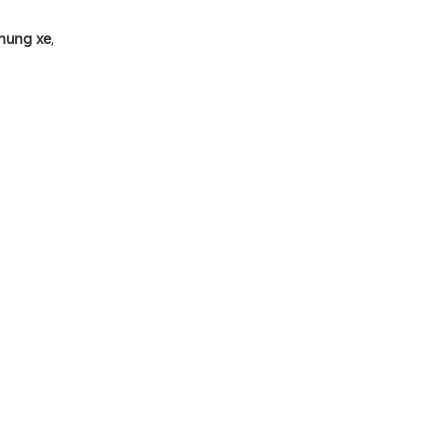
khung xe
,