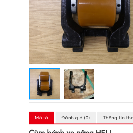
Mô tả
Đánh giá (0)
Thông tin th
Cùm bánh xe nâng HELI