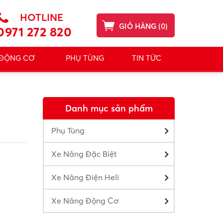
HOTLINE
GIỎ HÀNG
(
0
)
0971 272 820
 ĐỘNG CƠ
PHỤ TÙNG
TIN TỨC
Danh mục sản phẩm
I
Phụ Tùng
Xe Nâng Đặc Biệt
Xe Nâng Điện Heli
Xe Nâng Động Cơ