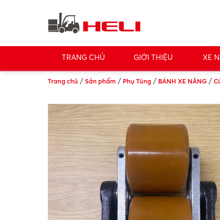
TRANG CHỦ
GIỚI THIỆU
XE N
/
/
/
/
Trang chủ
Sản phẩm
Phụ Tùng
BÁNH XE NÂNG
C